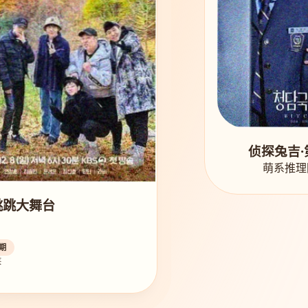
侦探兔吉·
萌系推理
跳跳大舞台
期
笑