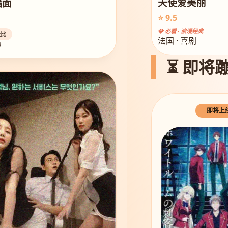
暗面
天使爱美丽
⭐ 9.5
💎 必看 · 浪漫经典
杜比
法国 · 喜剧
幻
⏳ 即将蹦
即将上