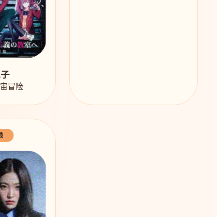
兔子
宇宙冒险
线