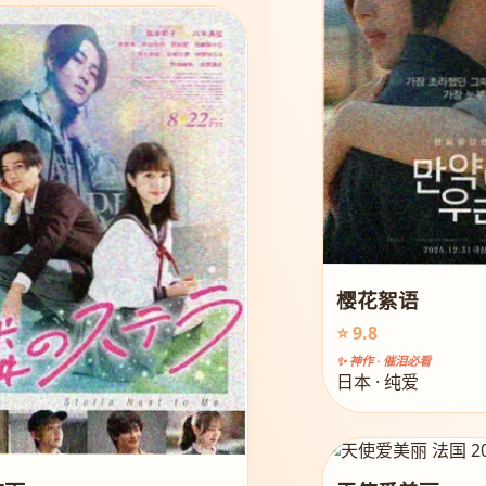
樱花絮语
⭐ 9.8
✨ 神作 · 催泪必看
日本 · 纯爱