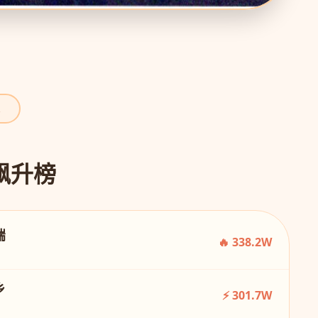
力飙升榜
端
🔥 338.2W
乡
⚡ 301.7W