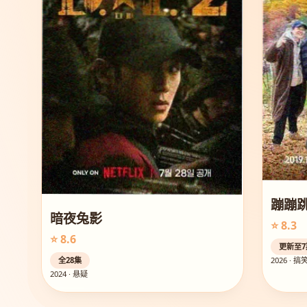
蹦蹦
暗夜兔影
⭐ 8.3
⭐ 8.6
更新至7
全28集
2026 · 搞
2024 · 悬疑