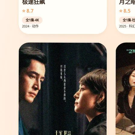
极速狂飙
月之
⭐ 8.7
⭐ 8.5
全1集·4K
全1集·
2024 · 动作
2025 · 科