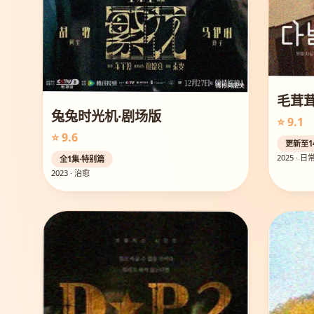
毛茸
兔兔时光机·剧场版
⭐ 9.1
⭐ 9.6
更新至1
2025 · 日
全1集·特别篇
2023 · 治愈