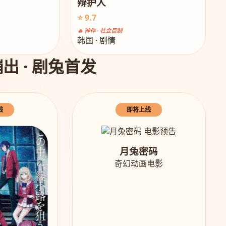
辩护人
⭐ 9.7
🔥 神作 · 社会巨制
韩国 · 剧情
出 · 剧兔首发
线
即将上线
月兔密码
奇幻动画电影