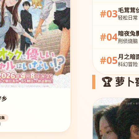
毛茸茸
#03
轻松日常
暗夜兔
#04
刑侦烧脑
月之暗
#05
科幻冒险
🏆 萝卜
梦乡
2集
幻