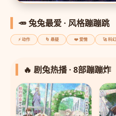
🥕 兔兔最爱 · 风格蹦蹦跳
⚡ 动作
🌀 悬疑
❤️ 爱情
🚀 科
🔥 剧兔热播 · 8部蹦蹦炸