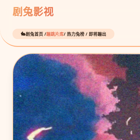
剧兔影视
剧兔首页 /
蹦跳片库
/ 热力兔榜 / 即将蹦出