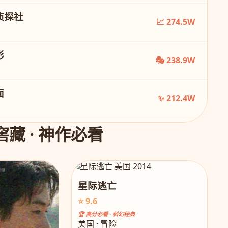
侦探社
📈 274.5W
影
🎭 238.9W
面
✨ 212.4W
窖藏 · 神作必看
星际逃亡
⭐ 9.6
🏆 高分必看 · 科幻经典
美国 · 冒险