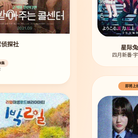
茸侦探社
星际
四月新番·
4集
常
即将上