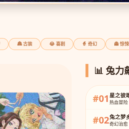
幻
🏯 古装
😂 喜剧
🧙 奇幻
👻 惊悚
📊 兔
星之彼
#01
热血冒险
兔之梦
#02
奇幻治愈