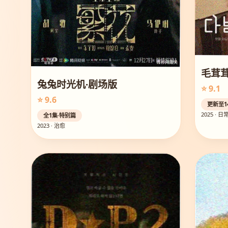
毛茸
兔兔时光机·剧场版
⭐ 9.1
⭐ 9.6
更新至1
2025 · 日
全1集·特别篇
2023 · 治愈