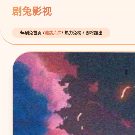
剧兔影视
剧兔首页 /
蹦跳片库
/ 热力兔榜 / 即将蹦出