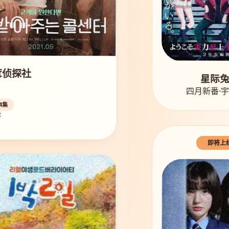
茸侦探社
星际
四月新番·
4集
常
即将上