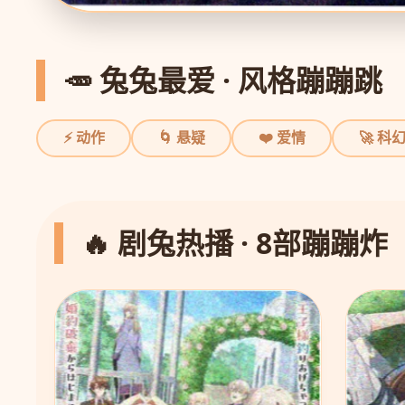
🥕 兔兔最爱 · 风格蹦蹦跳
⚡ 动作
🌀 悬疑
❤️ 爱情
🚀 科
🔥 剧兔热播 · 8部蹦蹦炸