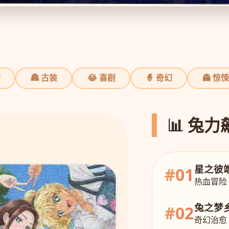
幻
🏯 古装
😂 喜剧
🧙 奇幻
👻 惊悚
📊 兔
星之彼
#01
热血冒险
兔之梦
#02
奇幻治愈