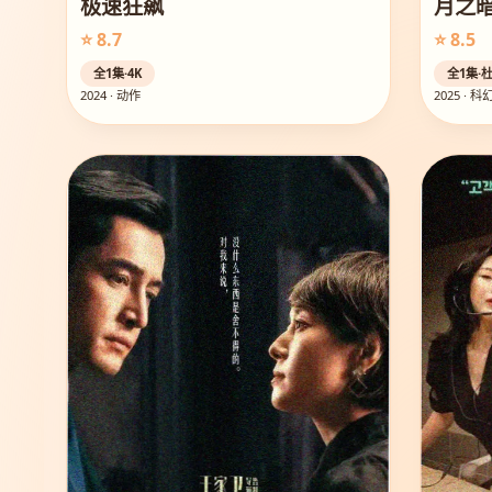
极速狂飙
月之
⭐ 8.7
⭐ 8.5
全1集·4K
全1集·
2024 · 动作
2025 · 科