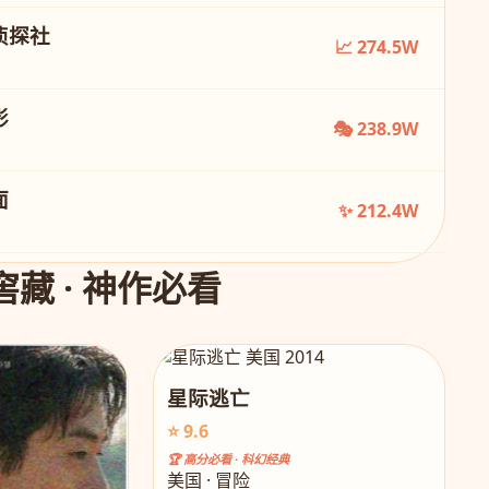
侦探社
📈 274.5W
影
🎭 238.9W
面
✨ 212.4W
窖藏 · 神作必看
星际逃亡
⭐ 9.6
🏆 高分必看 · 科幻经典
美国 · 冒险