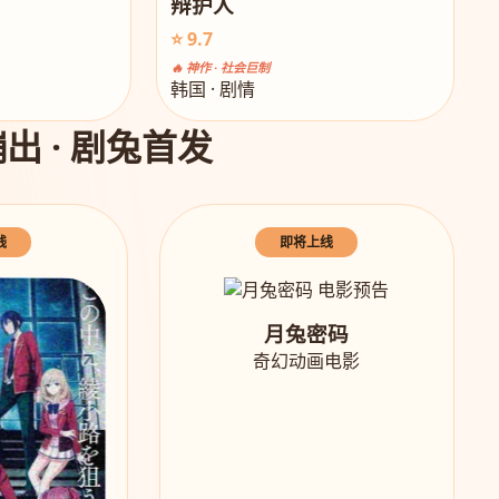
辩护人
⭐ 9.7
🔥 神作 · 社会巨制
韩国 · 剧情
出 · 剧兔首发
线
即将上线
月兔密码
奇幻动画电影