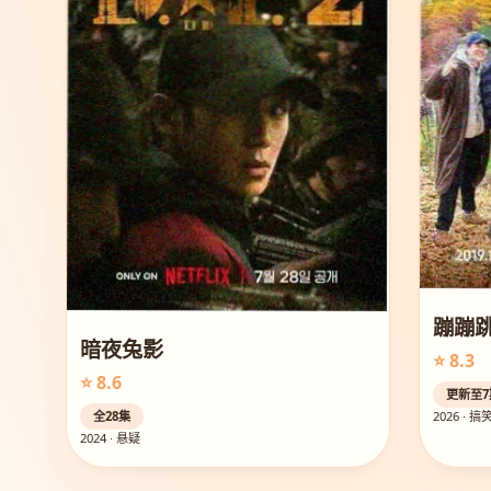
蹦蹦
暗夜兔影
⭐ 8.3
⭐ 8.6
更新至7
全28集
2026 · 搞
2024 · 悬疑