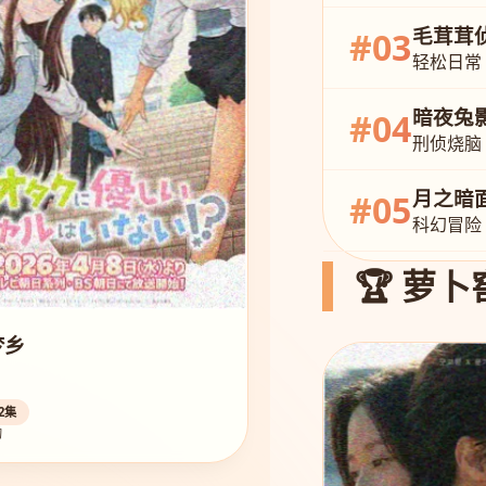
毛茸茸
#03
轻松日常
暗夜兔
#04
刑侦烧脑
月之暗
#05
科幻冒险
🏆 萝卜
梦乡
2集
幻