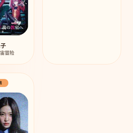
兔子
宇宙冒险
线