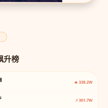
力飙升榜
端
🔥 338.2W
乡
⚡ 301.7W