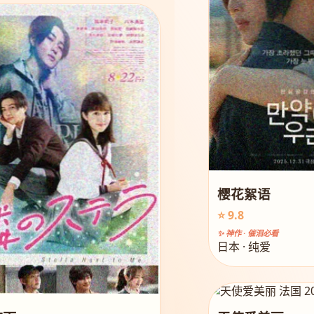
樱花絮语
⭐ 9.8
✨ 神作 · 催泪必看
日本 · 纯爱