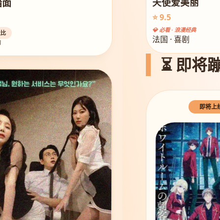
暗面
天使爱美丽
⭐ 9.5
💎 必看 · 浪漫经典
杜比
法国 · 喜剧
幻
⏳ 即将蹦
即将上