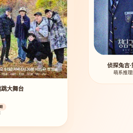
侦探兔吉·
萌系推理
跳跳大舞台
期
笑